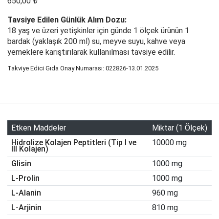
650,00 ₺
Tavsiye Edilen Günlük Alım Dozu:
18 yaş ve üzeri yetişkinler için günde 1 ölçek ürünün 1
bardak (yaklaşık 200 ml) su, meyve suyu, kahve veya
yemeklere karıştırılarak kullanılması tavsiye edilir.
Takviye Edici Gıda Onay Numarası:
022826-13.01.2025
Etken Maddeler
Miktar (1 Ölçek)
Hidrolize Kolajen Peptitleri (Tip I ve
10000 mg
III Kolajen)
Glisin
1000 mg
L-Prolin
1000 mg
L-Alanin
960 mg
L-Arjinin
810 mg