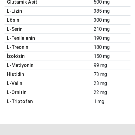
Glutamik Asit
500 mg
L-Lizin
385 mg
Lösin
300 mg
L-Serin
210 mg
L-Fenilalanin
190 mg
L-Treonin
180 mg
İzolösin
150 mg
L-Metiyonin
99 mg
Histidin
73 mg
L-Valin
23 mg
L-Ornitin
22 mg
L-Triptofan
1 mg