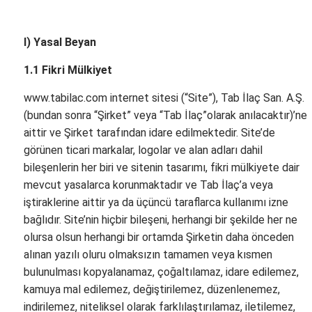
I) Yasal Beyan
1.1 Fikri Mülkiyet
www.tabilac.com internet sitesi (“Site”), Tab İlaç San. A.Ş.
(bundan sonra “Şirket” veya “Tab İlaç”olarak anılacaktır)’ne
aittir ve Şirket tarafından idare edilmektedir. Site’de
görünen ticari markalar, logolar ve alan adları dahil
bileşenlerin her biri ve sitenin tasarımı, fikri mülkiyete dair
mevcut yasalarca korunmaktadır ve Tab İlaç’a veya
iştiraklerine aittir ya da üçüncü taraflarca kullanımı izne
bağlıdır. Site’nin hiçbir bileşeni, herhangi bir şekilde her ne
olursa olsun herhangi bir ortamda Şirketin daha önceden
alınan yazılı oluru olmaksızın tamamen veya kısmen
bulunulması kopyalanamaz, çoğaltılamaz, idare edilemez,
kamuya mal edilemez, değiştirilemez, düzenlenemez,
indirilemez, niteliksel olarak farklılaştırılamaz, iletilemez,