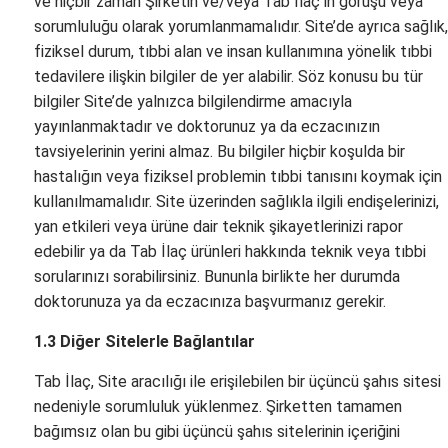
ve hiçbir zaman Şirketin ve/veya Tab İlaç’ın görüşü veya
sorumluluğu olarak yorumlanmamalıdır. Site’de ayrıca sağlık,
fiziksel durum, tıbbi alan ve insan kullanımına yönelik tıbbi
tedavilere ilişkin bilgiler de yer alabilir. Söz konusu bu tür
bilgiler Site’de yalnızca bilgilendirme amacıyla
yayınlanmaktadır ve doktorunuz ya da eczacınızın
tavsiyelerinin yerini almaz. Bu bilgiler hiçbir koşulda bir
hastalığın veya fiziksel problemin tıbbi tanısını koymak için
kullanılmamalıdır. Site üzerinden sağlıkla ilgili endişelerinizi,
yan etkileri veya ürüne dair teknik şikayetlerinizi rapor
edebilir ya da Tab İlaç ürünleri hakkında teknik veya tıbbi
sorularınızı sorabilirsiniz. Bununla birlikte her durumda
doktorunuza ya da eczacınıza başvurmanız gerekir.
1.3 Diğer Sitelerle Bağlantılar
Tab İlaç, Site aracılığı ile erişilebilen bir üçüncü şahıs sitesi
nedeniyle sorumluluk yüklenmez. Şirketten tamamen
bağımsız olan bu gibi üçüncü şahıs sitelerinin içeriğini