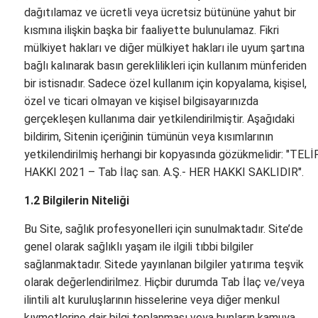
dağıtılamaz ve ücretli veya ücretsiz bütününe yahut bir
kısmına ilişkin başka bir faaliyette bulunulamaz. Fikri
mülkiyet hakları ve diğer mülkiyet hakları ile uyum şartına
bağlı kalınarak basın gereklilikleri için kullanım münferiden
bir istisnadır. Sadece özel kullanım için kopyalama, kişisel,
özel ve ticari olmayan ve kişisel bilgisayarınızda
gerçekleşen kullanıma dair yetkilendirilmiştir. Aşağıdaki
bildirim, Sitenin içeriğinin tümünün veya kısımlarının
yetkilendirilmiş herhangi bir kopyasında gözükmelidir: "TELİ
HAKKI 2021 – Tab İlaç san. A.Ş.- HER HAKKI SAKLIDIR".
1.2 Bilgilerin Niteliği
Bu Site, sağlık profesyonelleri için sunulmaktadır. Site’de
genel olarak sağlıklı yaşam ile ilgili tıbbi bilgiler
sağlanmaktadır. Sitede yayınlanan bilgiler yatırıma teşvik
olarak değerlendirilmez. Hiçbir durumda Tab İlaç ve/veya
ilintili alt kuruluşlarının hisselerine veya diğer menkul
kıymetlerine dair bilgi toplanması veya bunların kamuya