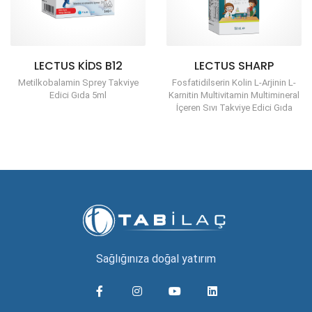
LECTUS KIDS B12
LECTUS SHARP
Metilkobalamin Sprey Takviye
Fosfatidilserin Kolin L-Arjinin L-
Edici Gıda 5ml
Karnitin Multivitamin Multimineral
İçeren Sıvı Takviye Edici Gıda
Sağlığınıza doğal yatırım