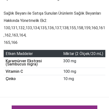
Sağlık Beyanı ile Satışa Sunulan Ürünlerin Sağlık Beyanları
Hakkında Yönetmelik Ek2:
130,131,132,133,134,135,136,137,138,155,158,159,160,161
,162,163,164,
165,166
Etken Maddeler
Miktar (2 Ölçek/20 mL)
Karamürver Ekstresi
300 mg
(Sambucus nigra)
Vitamin C
100 mg
Çinko
10 mg