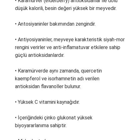
• Karamürver (elderberry) antioksidanlar ile dolu
düşük kalorili, besin değeri yüksek bir meyvedir.
• Antosiyaninler bakımından zengindir.
• Antiyosiyaninler, meyveye karakteristik siyah-mor
rengini verirler ve anti-inflamatuvar etkilere sahip
güçlü antioksidanlardır.
• Karamürverde aynı zamanda, quercetin
kaempferol ve isorhamnetin adı verilen
antioksidan flavanoller bulunur.
• Yüksek C vitamini kaynağıdır.
• İçeriğindeki çinko glukonat yüksek
biyoyararlanıma sahiptir.