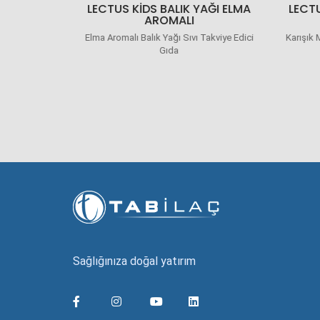
 YAĞI
LECTUS KIDS BALIK YAĞI ELMA
LECTU
ALI
AROMALI
Takviye Edici
Elma Aromalı Balık Yağı Sıvı Takviye Edici
Karışık 
Gıda
Sağlığınıza doğal yatırım