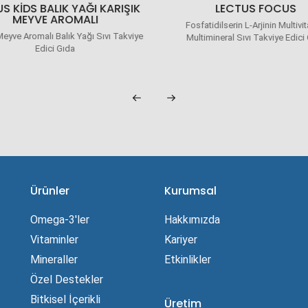
S KIDS BALIK YAĞI KARIŞIK
LECTUS FOCUS
MEYVE AROMALI
Fosfatidilserin L-Arjinin Multivi
Meyve Aromalı Balık Yağı Sıvı Takviye
Multimineral Sıvı Takviye Edici
Edici Gıda
Ürünler
Kurumsal
Omega-3'ler
Hakkımızda
Vitaminler
Kariyer
Mineraller
Etkinlikler
Özel Destekler
Bitkisel İçerikli
Üretim