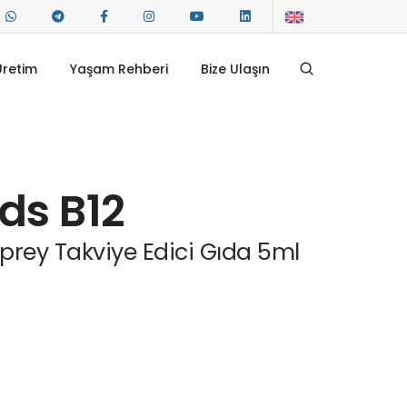
Üretim
Yaşam Rehberi
Bize Ulaşın
ds B12
prey Takviye Edici Gıda 5ml