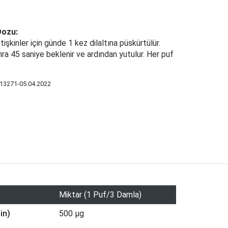
Dozu:
şkinler için günde 1 kez dilaltına püskürtülür.
ra 45 saniye beklenir ve ardından yutulur. Her puf
13271-05.04.2022
Miktar (1 Puf/3 Damla)
in)
500 μg