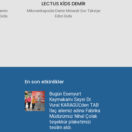
LECTUS KIDS DEMIR
LEC
MU
tamin
Mikroenkapsüle Demir Minerali Sıvı Takviye
Multivita
 Gıda
Edici Gıda
En son etkinlikler
Bugün Esenyurt
Kaymakamı Sayın Dr.
Vural KARAGÜL’den TAB
İlaç ailemiz adına Fabrika
Müdürümüz Nihal Çolak
teşekkür plaketimizi
teslim aldı.