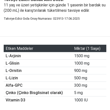
11 yaş ve üzeri yetişkinler için günde 1 şasenin bir bardak su
(200 mL) ile karıştırılarak tüketilmesi tavsiye edilir.
Takviye Edici Gıda Onay Numarası:
023913-17.06.2025
Etken Maddeler
Miktar (1 Saşe)
L-Arjinin
1500 mg
L-Glisin
1000 mg
L-Ornitin
900 mg
L-Lizin
500 mg
Alfa-GPC
300 mg
Çinko (Çinko Bisglisinat olarak)
5 mg
Vitamin D3
1000 IU