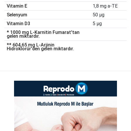
Vitamin E
1,8 mg a-TE
Selenyum
50 µg
Vitamin D3
5 µg
* 1000 mg L-Karnitin Fumarat'tan
gelen miktardır.
** 604,65 mg L-Arjinin
Hidroklorür'den gelen miktardır.