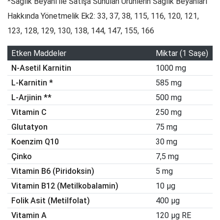
*Sağlık Beyanı ile Satışa Sunulan Ürünlerin Sağlık Beyanları
Hakkında Yönetmelik Ek2: 33, 37, 38, 115, 116, 120, 121,
123, 128, 129, 130, 138, 144, 147, 155, 166
Etken Maddeler
Miktar (1 Saşe)
N-Asetil Karnitin
1000 mg
L-Karnitin *
585 mg
L-Arjinin **
500 mg
Vitamin C
250 mg
Glutatyon
75 mg
Koenzim Q10
30 mg
Çinko
7,5 mg
Vitamin B6 (Piridoksin)
5 mg
Vitamin B12 (Metilkobalamin)
10 µg
Folik Asit (Metilfolat)
400 µg
Vitamin A
120 µg RE