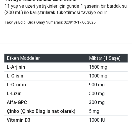
11 yaş ve üzeri yetişkinler için günde 1 şasenin bir bardak su
(200 mL) ile karıştırılarak tüketilmesi tavsiye edilir.
Takviye Edici Gıda Onay Numarası:
023913-17.06.2025
Etken Maddeler
Miktar (1 Saşe)
L-Arjinin
1500 mg
L-Glisin
1000 mg
L-Ornitin
900 mg
L-Lizin
500 mg
Alfa-GPC
300 mg
Çinko (Çinko Bisglisinat olarak)
5 mg
Vitamin D3
1000 IU