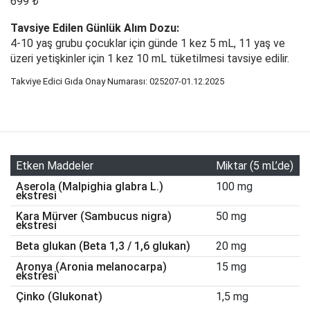
699 ₺
Tavsiye Edilen Günlük Alım Dozu:
4-10 yaş grubu çocuklar için günde 1 kez 5 mL, 11 yaş ve
üzeri yetişkinler için 1 kez 10 mL tüketilmesi tavsiye edilir.
Takviye Edici Gıda Onay Numarası:
025207-01.12.2025
Etken Maddeler
Miktar (5 mL’de)
Aserola (Malpighia glabra L.)
100 mg
ekstresi
Kara Mürver (Sambucus nigra)
50 mg
ekstresi
Beta glukan (Beta 1,3 / 1,6 glukan)
20 mg
Aronya (Aronia melanocarpa)
15 mg
ekstresi
Çinko (Glukonat)
1,5 mg